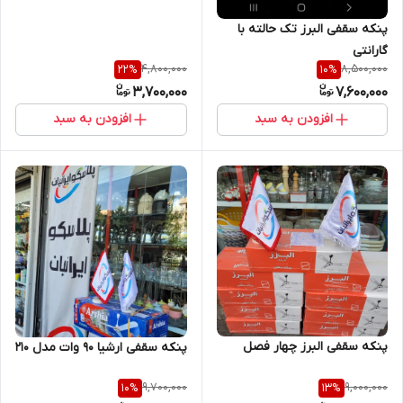
پنکه سقفی البرز تک حالته با
گارانتی
4,800,000
8,500,000
22
%
10
%
3,700,000
7,600,000
افزودن به سبد
افزودن به سبد
پنکه سقفی البرز چهار فصل
پنکه سقفی ارشیا ۹۰ وات مدل ۲۱۰
9,700,000
9,000,000
10
%
13
%