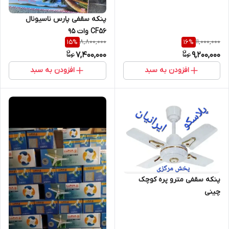
پنکه سقفی پارس ناسیونال
CF56 وات ۹۵
8,800,000
11,000,000
15
%
16
%
7,400,000
9,200,000
افزودن به سبد
افزودن به سبد
پنکه سقفی مترو پره کوچک
چینی