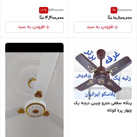
5,400,000
11,000,000
18
%
1
%
4,400,000
10,800,000
افزودن به سبد
افزودن به سبد
پنکه سقفی مترو چینی درجه یک
چهار پره کوتاه