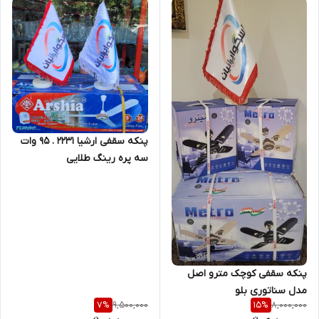
پنکه سقفی ارشیا ۲۲۳۱ . 95 وات
سه پره رینگ طلایی
پنکه سقفی کوچک مترو اصل
مدل سناتوری بلو
9,500,000
8,000,000
7
%
15
%