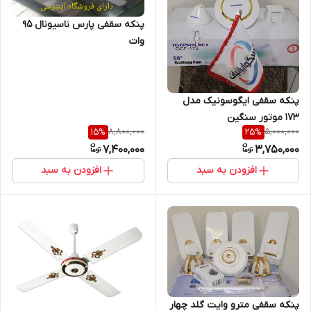
پنکه سقفی پارس ناسیونال ۹۵
وات
پنکه سقفی ایگوسونیک مدل
۱۷۳ موتور سنگین
8,800,000
5,000,000
15
%
25
%
7,400,000
3,750,000
افزودن به سبد
افزودن به سبد
پنکه سقفی مترو وایت گلد چهار