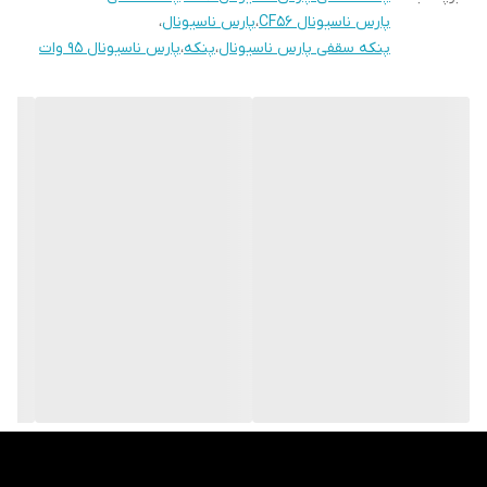
❤️❤️❤️❤️پنکه سقفی پارس ناسیونال ۹۵ وات ❤️❤️❤️❤️
پارس ناسیونال CF56
،
پارس ناسیونال
،
پنکه سقفی پارس ناسیونال
،
پنکه
،
پارس ناسیونال 95 وات
✅️سیم پیچی تماس مس
✅️کلید پنج‌سرعته
✅️۹۵ وات گشتاورد بسیار بالا
✅️گارانتی دو ساله
ارسال و تسویه در محل در تهران
ارسال به سرتاسر کشور با پست و باربری
‼️‼️‼️بهترین خرید خود را با مشاوره با ما تجربه کنید
✅️سی ام سی