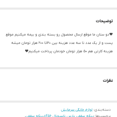
توضیحات
❤️دو ستان ما موقع ارسال محصول رو بسته بندی و بیمه میکنیم موقع
پست و از یک عدد تا سه عدد هزینه بین 120تا 200 هزار تومان میشه
هزینه کارتن هم 50 هزار تومان خودمان پرداخت میکنیم❤️
❤️❤️❤️انواع پنکه های ایستاده و سقفی موجوده لطفا زیر همین آگهی
مشاهده همه آگهی ها بزنید و انواع مدل پنکه ها و لیست قیمت ها رو
نظرات
ببینید❤️❤️❤️❤️
✅️عمده برای همکاران عزیز موجوده و درصد خوبی کسر خواهد شد ✅️
دسته‌بندی
:
لوازم خانگی سرمایش
برچسب‌ها :
پنکه سقفی پارس ناسیونال cf56
،
پنکه سقفی
،