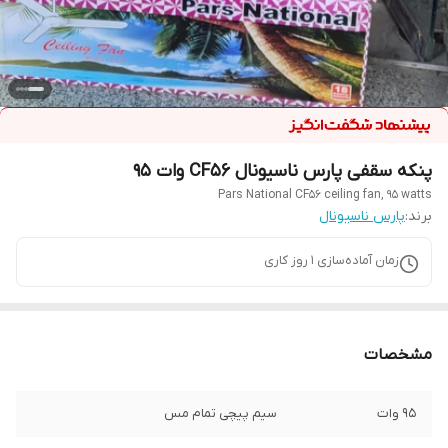
پنکه سقفی پارس ناسیونال CF56 وات ۹۵
Pars National CF56 ceiling fan, 95 watts
برند:
پارس ناسیونال
زمان آماده‌سازی
1
روز کاری
مشخصات
95 وات
سیم پیچی تمام مس