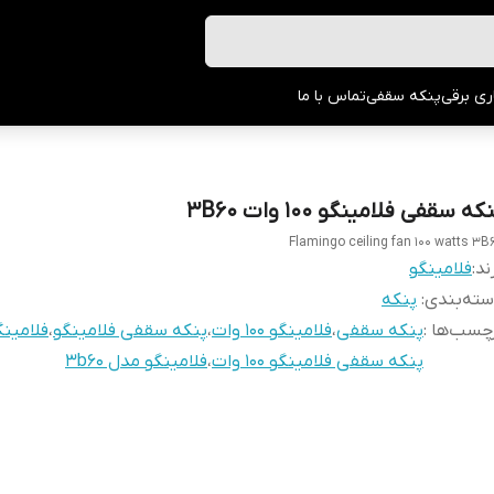
ری برقی
پنکه سقفی
تماس با ما
که سقفی فلامینگو ۱۰۰ وات 3B60
Flamingo ceiling fan 100 watts 3B
ند:
فلامینگو
ته‌بندی
:
پنکه
چسب‌ها :
پنکه سقفی
،
فلامینگو 100 وات
،
پنکه سقفی فلامینگو
،
فلامینگ
پنکه سقفی فلامینگو 100 وات
،
فلامینگو مدل 3b60