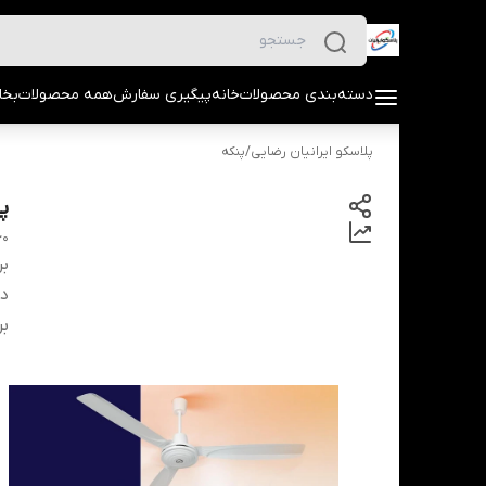
دسته‌بندی محصولات
خانه
پیگیری سفارش
همه محصولات
بخا
پلاسکو ایرانیان رضایی
/
پنکه
پن
60
بر
دس
بر