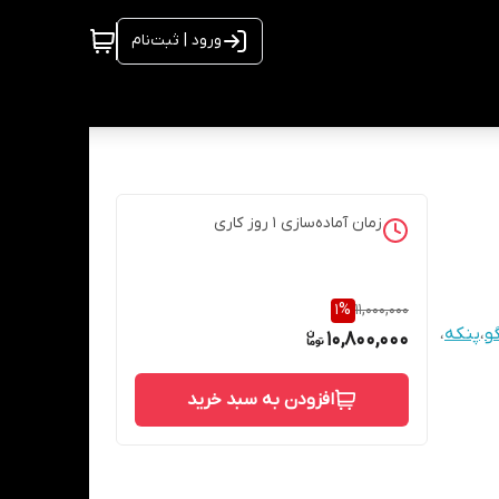
ورود | ثبت‌نام
زمان آماده‌سازی
1
روز کاری
1
%
11,000,000
و
،
پنکه
،
10,800,000
افزودن به سبد خرید