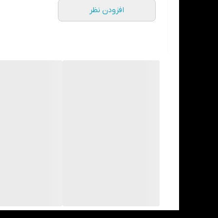
افزودن نظر
❤️❤️❤️پنکه سقفی فلامینگو 3B60❤️❤️❤️
✅️100وات صنعتی قوی
✅️سیم پیچی فشرده تمام مس
✅️دارای کلید دیمر دیواری
✅️گشتاورد بسیار بالا و قوی
✅️سه پره 60 سانت فلزی رنگ کوره ای
✅️بهترین و زیباترین طراحی بدنه
✅️دارای دو سال گارنتی تعویض در صورت خرابی
✅️بهترین و قوی ترین پنکه موجود در بازار جهانی
‼️پلاسکو ایرانیان وارد کننده مستقیم محصولات پنکه های