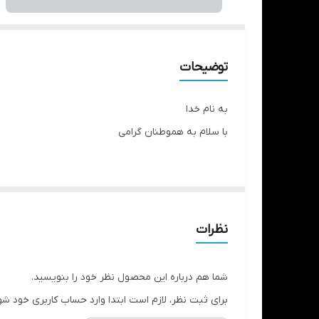
توضیحات
به نام خدا
با سلام به هموطنان گرامی
‼️‼️عمده برای همکاران عزیز موجوده و درصد خوبی کسر خو
✅️به نماینده فعال در شهرستان‌ها نیازمندیم ✅️
نظرات
شما هم درباره این محصول نظر خود را بنویسید.
محاسبه میکنه از یک عدد پنکه تا سه عدد پنکه فرقی ند
برای ثبت نظر، لازم است ابتدا وارد حساب کاربری خود شو
یک قیمت هستش چون کارتن ها سه تایی هست