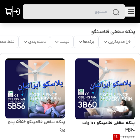
پنکه سقفی فلامینگو
جدیدترین
برندها
قیمت
دسته‌بندی
فقط محص
پنکه سقفی فلامینگو ۵B56 پنج
پنکه سقفی فلامینگو ۱۰۰ وات
پره
3B60
11,000,000
1
%