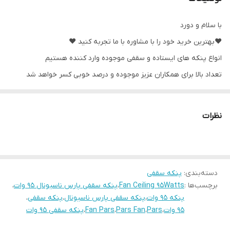
با سلام و دورد
❤️بهترین خرید خود را با مشاوره با ما تجربه کنید ❤️
انواع پنکه های ایستاده و سقفی موجوده وارد کننده هستیم
تعداد بالا برای همکاران عزیز موجوده و درصد خوبی کسر خواهد شد
❤️پنکه سقفی پارس ناسیونال ۹۵ وات صنعتی❤️
✅️سیم پیچی تمام مس
نظرات
✅️سه پره فلزی در دو رنگ سفید و مشکی
✅️دارای کلید پنج سرعته قدرت چرخش موتور
✅️دارای دو سال گارنتی شرکتی
دسته‌بندی
:
پنکه سقفی
✅️مناسب منازل و مغازه ها و سوله ها
برچسب‌ها :
Fan Ceiling 95Watts
،
پنکه سقفی پارس ناسیونال 95 وات
،
❤️پلاسکو ایرانیان رضایی نامی ماندگار ❤️
پنکه 95 وات
،
پنکه سقفی پارس ناسیونال
،
پنکه سقفی
،
95 وات
،
Pars
،
Pars Fan
،
Fan Pars
،
پنکه سقفی 95 وات