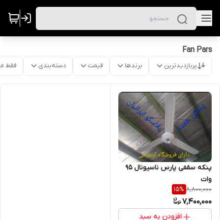
Fan Pars
پربازدیدترین
برندها
قیمت
دسته‌بندی
فقط م
پنکه سقفی پارس ناسیونال ۹۵
وات
8,800,000
15
%
7,400,000
افزودن به سبد