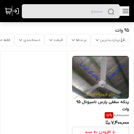
95 وات
پربازدیدترین
برندها
قیمت
دسته‌بندی
فقط م
پنکه سقفی پارس ناسیونال ۹۵
وات
8,800,000
15
%
7,400,000
افزودن به سبد