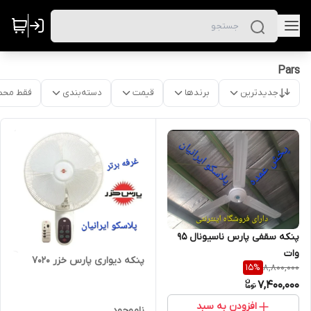
Pars
جدیدترین
برندها
قیمت
دسته‌بندی
فقط محص
پنکه سقفی پارس ناسیونال ۹۵
وات
پنکه دیواری پارس خزر ۷۰۲۰
8,800,000
15
%
7,400,000
افزودن به سبد
ناموجود