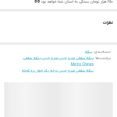
250 هزار تومان بستگی به استان شما خواهد بود ⛔️⛔️
❤️بهترین خرید خود را با مشاوره با ما تجربه کنید
نظرات
✅️پخش عمده و تک انواع پنکه سقفی و ایستاده
دسته‌بندی
:
پنکه
⛔️همکاران عزیز موجوده و درصد خوبی کسر خواهد شد
برچسب‌ها :
پنکه سقفی مترو چینی
،
مترو چینی
،
پنکه سقفی
،
،
Metro Chines
💟پنکه سقفی مترو چهار پره کوتاه💟
پنکه سقفی مترو چینی درجه یک چهار پره کوتاه
💟✅️دو رنگ سفید و قهوه ای موجوده میتونید تو خرید قسمت گزارش
بنویسید
یا زنگ بزنید انتخاب رنگ کنید راحت ✅️💟