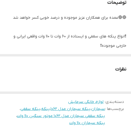
توضیحات
🔴🔴عمده برای همکاران عزیز موجوده و درصد خوبی کسر خواهد شد
❗️انواع پنکه های سقفی و ایستاده از ۶۰ وات تا ۱۱۰ وات واقعی ایرانی و
خارجی موجوده❗️
لطفا از فروشگاه ما دیدن فرمایید سپاسگذارم
نظرات
❤️❤️پنکه سقفی ۱۱۰ وات سیماران مدل ۱۰۶۲❤️❤️
دسته‌بندی
:
لوازم خانگی سرمایش
✅️موتور سنگین ترین پنکه ایران و سیم پیچی تمام مس
برچسب‌ها :
سیماران
،
پنکه سیماران مدل 1062
،
پنکه
،
پنکه سقفی
،
پنکه سقفی سیماران مدل ۱۰۶۲ موتور سنگین ۱۱۰ وات
،
✅️پره ۶۲ سانت بسیار پهن و فلزی بسیار عالی
پنکه سیماران 110 وات