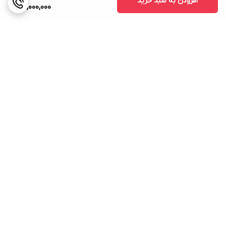
افزودن به سبد خرید
12,000,000
برگشت به بالا
ارسال ویژه
پشتیبانی ۲۴ ساعته
۷ روز ضمانت بازگشت کالا
پرداخت در محل