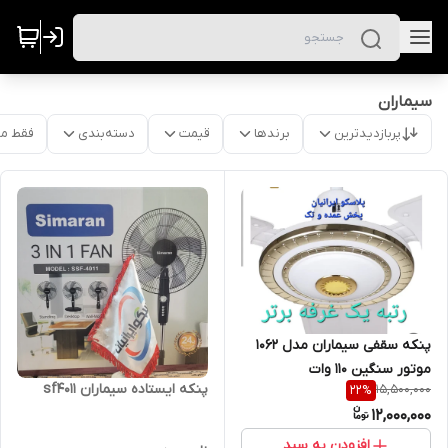
سیماران
پربازدیدترین
برندها
قیمت
دسته‌بندی
فقط م
پنکه سقفی سیماران مدل ۱۰۶۲
موتور سنگین ۱۱۰ وات
پنکه ایستاده سیماران sf4011
15,500,000
22
%
12,000,000
افزودن به سبد