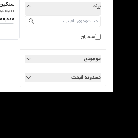
سنگین ۱۱۰ وا
برند
5,500,000
000,000
سیماران
موجودی
محدوده قیمت