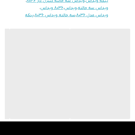
پنکه ویداس
،
ویداس سه حالته کنترل دار 8036
،
✅️مارک آیسن
ویداس سه حالته
،
ویداس
،
8036 ویداس
،
✅️مارک ویکتوریا
ویداس مدل 8036
،
سه حالته ویداس 8036
،
پنکه
✅️مارک ناسیونال
✅️مارک ووگاتی
✅️مارک بلومه
✅️مارک اوربیت
✅️مارک مایر
✅️ارسال و تسویه در محل در تهران و حومه
ارسال به کلیه شهرستان ها درب منزل با پست
❤️پنکه ویداس سه حالته مدل ۸۰۳۶❤️
✅️کنترل دار