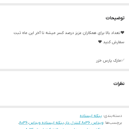
توضیحات
❤️تعداد بالا برای همکاران عزیز درصد کسر میشه تا آخر این ماه ثبت
سفارش کنید ❤️
✅️مارک پارس خزر
✅️مارک ارشیا
✅️مارک سیماران
نظرات
✅️مارک تکنو
✅️مارک هیرو
✅️مارک شروین و کی پی جی
دسته‌بندی
✅️مارک برفاب
:
پنکه ایستاده
برچسب‌ها :
ویداس 8036 کنترل دار
،
پنکه ایستاده ویداس
،
8036
،
✅️مارک ویداس