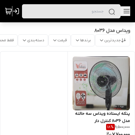
ویداس مدل 8036
جدیدترین
برندها
قیمت
دسته‌بندی
فقط محص
پنکه ایستاده ویداس سه حالته
مدل ۸۰۳۶ کنترل دار
9,500,000
18
%
7,700,000