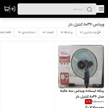
ویداس 8036 کنترل دار
جدیدترین
برندها
قیمت
دسته‌بندی
فقط محص
پنکه ایستاده ویداس سه حالته
مدل ۸۰۳۶ کنترل دار
9,500,000
18
%
7,700,000