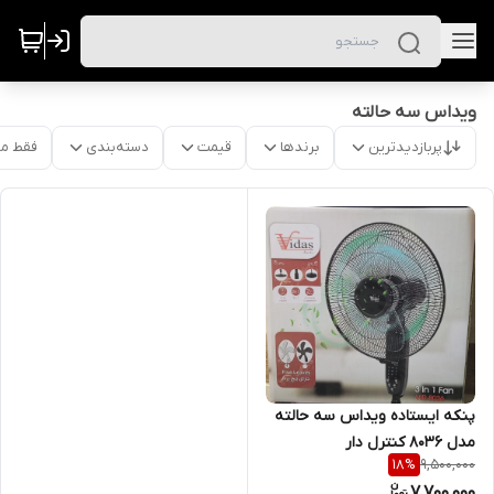
ویداس سه حالته
پربازدیدترین
برندها
قیمت
دسته‌بندی
فقط م
پنکه ایستاده ویداس سه حالته
مدل ۸۰۳۶ کنترل دار
9,500,000
18
%
7,700,000