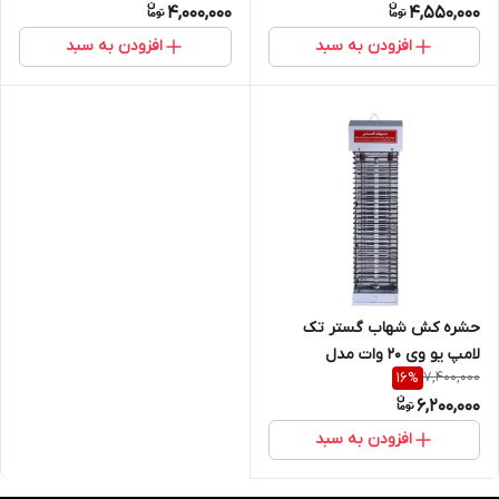
4,000,000
4,550,000
افزودن به سبد
افزودن به سبد
حشره کش شهاب گستر تک
لامپ یو وی 20 وات مدل
7,400,000
16
%
FUV120M
6,200,000
افزودن به سبد