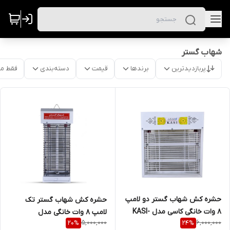
شهاب گستر
پربازدیدترین
برندها
قیمت
دسته‌بندی
فقط م
حشره کش شهاب گستر دو لامپ
حشره کش شهاب گستر تک
8 وات خانگی کاسی مدل KASI-
لامپ 8 وات خانگی مدل
5,000,000
6,000,000
20
%
24
%
208UV
FUV108M