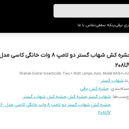
ری برقی
پنکه سقفی
تماس با ما
208U
Shahab Gostar Insecticide, Two 8 Watt Lamps, Kasi, Model KASI-208
ند:
شهاب گستر
ته‌بندی
:
حشره کش برقی
چسب‌ها :
شهاب گستر
،
حشره کش
،
حشره کش شهاب گستر
،
حشره کش شهاب گستر
208UV