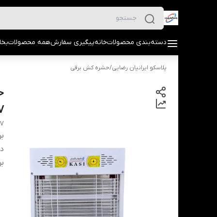
دسته‌بندی محصولات
خانه
پیگیری سفارش
همه محصولات
بخا
پلاسکو ایرانیان رضایی
/
حشره کش برقی
V
UV
بر
دس
بر