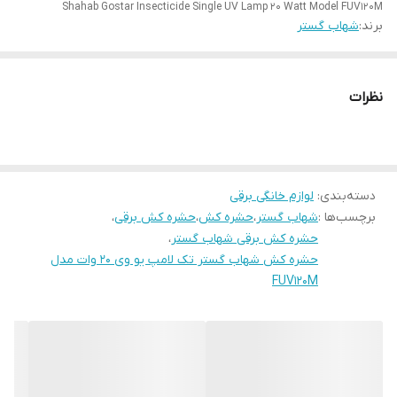
Shahab Gostar Insecticide Single UV Lamp 20 Watt Model FUV120M
برند:
شهاب گستر
نظرات
دسته‌بندی
:
لوازم خانگی برقی
برچسب‌ها :
شهاب گستر
،
حشره کش
،
حشره کش برقی
،
حشره کش برقی شهاب گستر
،
حشره کش شهاب گستر تک لامپ یو وی 20 وات مدل
FUV120M