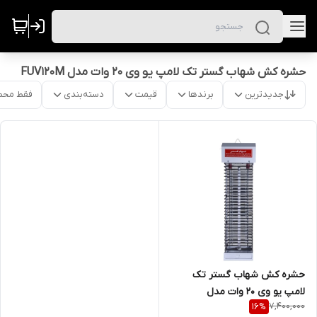
حشره کش شهاب گستر تک لامپ یو وی 20 وات مدل FUV120M
جدیدترین
برندها
قیمت
دسته‌بندی
فقط محص
حشره کش شهاب گستر تک
لامپ یو وی 20 وات مدل
7,400,000
16
%
FUV120M