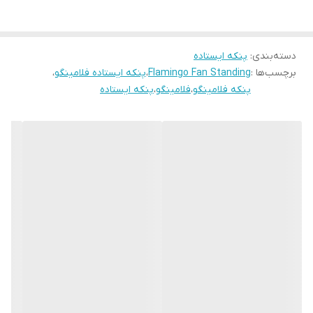
✅️متور سوپر کوپر قوی و نسوز
✅️دارای گارانتی دو ساله شرکتی
دسته‌بندی
:
پنکه ایستاده
برچسب‌ها :
Flamingo Fan Standing
،
پنکه ایستاده فلامینگو
،
پنکه فلامینگو
،
فلامینگو
،
پنکه ایستاده