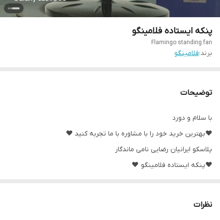
پنکه ایستاده فلامینگو
Flamingo standing fan
برند:
فلامینگو
توضیحات
با سلام و دورد
❤️بهترین خرید خود را با مشاوره با ما تجربه کنید ❤️
پلاسکو ایرانیان رضایی نامی ماندگار
❤️پنکه ایستاده فلامینگو ❤️
✅️۷۵ وات
✅️۱۸ اینچی
نظرات
✅️استاندارد و دارای سه ایزو اروپا صادراتی