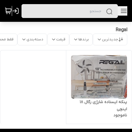
Regal
جدیدترین
برندها
قیمت
دسته‌بندی
فقط محص
پنکه ایستاده شارژی رگال ۱۸
اینچی
ناموجود