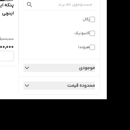
اینچی
رگال
گاسونیک
5,000,000
500,000
هیوندا
موجودی
محدوده قیمت