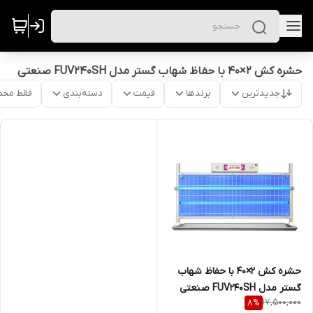
حشره کش 2×40 با حفاظ شهاب گستر مدل FUV240SH صنعتی
جدیدترین
برندها
قیمت
دسته‌بندی
فقط محص
حشره کش 2×40 با حفاظ شهاب
گستر مدل FUV240SH صنعتی
17,500,000
8
%