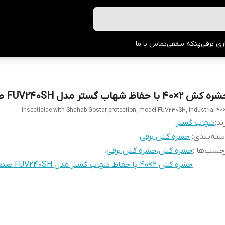
ری برقی
پنکه سقفی
تماس با ما
کش 2×40 با حفاظ شهاب گستر مدل FUV240SH صنعتی
ند:
شهاب گستر
ته‌بندی
:
حشره کش برقی
چسب‌ها :
حشره کش
،
حشره کش برقی
،
حشره کش 2×40 با حفاظ شهاب گستر مدل FUV240SH صنعتی