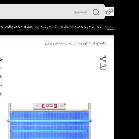
دسته‌بندی محصولات
خانه
پیگیری سفارش
همه محصولات
بخا
پلاسکو ایرانیان رضایی
/
حشره کش برقی
حشره 
2×40 insecticide with Shahab Gostar protection, model FUV240SH, industrial
بر
دس
بر