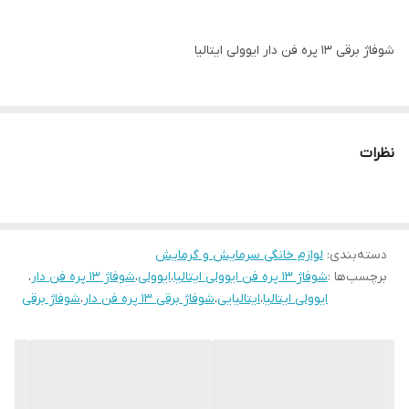
شوفاژ برقی ۱۳ پره فن دار ایوولی ایتالیا
❤️❤️تک فروشی هم قیمت مناسب میزنیم ❤️❤️
نظرات
لطفا از فروشگاه ما دیدن فرمایید.
بهترین خرید رو با مشاوره با ما تجربه کنید.
دسته‌بندی
:
لوازم خانگی سرمایش و گرمایش
برچسب‌ها :
شوفاژ 13 پره فن ایوولی ایتالیا
،
ایوولی
،
شوفاژ 13 پره فن دار
،
ارسال به کلیه شهرستان ها با پست و باربری
ایوولی ایتالیا
،
ایتالیایی
،
شوفاژ برقی 13 پره فن دار
،
شوفاژ برقی
شوفاژ برقی ۱۵ پره و ۱۳ و ۱۱ پره موجوده با انواع مدل و مارکها.
راحت از چهل متر تا هفتاد متر رو گرم میکنه