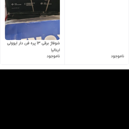
شوفاژ برقی ۱۳ پره فن دار ایوولی
ایتالیا
ناموجود
ناموجود