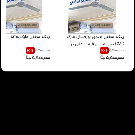
پنکه سقفی هندی اورجینال مارک
پنکه سقفی مارک cmc
CMC سی ام سی قیمت عالی پر
6,500,000
6,500,000
15
%
15
%
قدرت
5,500,000
5,500,000