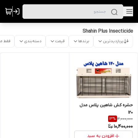
Shahin Plus Insecticide
پربازدیدترین
برندها
قیمت
دسته‌بندی
فقط م
حشره کش شاهین پلاس مدل
۱۲۰
12,000,000
13
%
10,400,000
افزودن به سبد