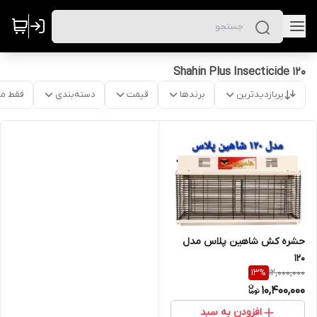
Shahin Plus Insecticide 120
پربازدیدترین
برندها
قیمت
دسته‌بندی
فقط م
حشره کش شاهین پلاس مدل
۱۲۰
12,000,000
13
%
10,400,000
افزودن به سبد