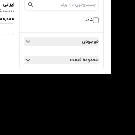
ایزانی
5,000,000
200,000
شهباز
موجودی
محدوده قیمت