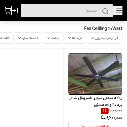
Fan Celiling 110Watt
پربازدیدترین
برندها
قیمت
دسته‌بندی
فقط م
پنکه‌ سقفی سوپر ناسیونال شش
پره ۱۱۰ وات مشکی
11,000,000
16
%
9,200,000
افزودن به سبد