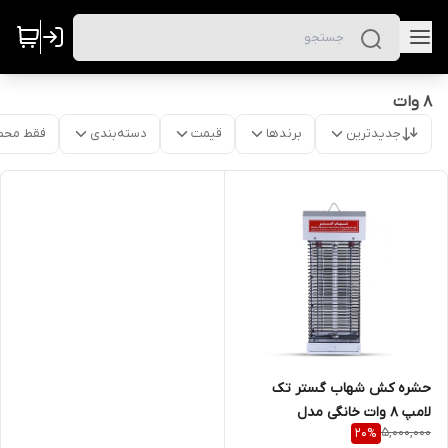
8 وات
جدیدترین
برندها
قیمت
دسته‌بندی
فقط محص
حشره کش شهاب گستر تک
لامپ 8 وات خانگی مدل
5,000,000
20
%
FUV108M