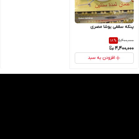
پنکه سقفی یوشا مصری
5,400,000
18
%
4,400,000
افزودن به سبد