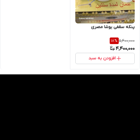
پنکه سقفی یوشا مصری
5,400,000
18
%
4,400,000
افزودن به سبد