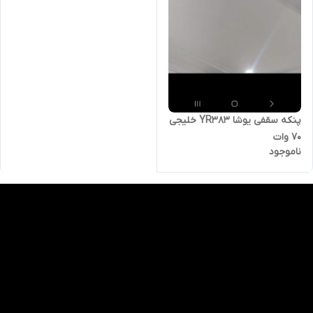
پنکه سقفی یوشا YR383 خلیجی
۷۰ وات
ناموجود