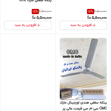
پنکه سقفی مارک cmc
6,500,000
6,500,000
15
%
15
%
5,500,000
5,500,000
افزودن به سبد
افزودن به سبد
پنکه سقفی هندی اورجینال مارک
CMC سی ام سی قیمت عالی پر