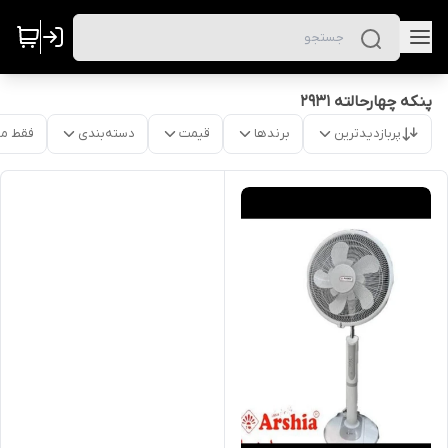
پنکه چهارحالته 2931
پربازدیدترین
برندها
قیمت
دسته‌بندی
فقط م