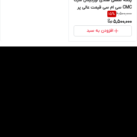
پنکه سقفی هندی اورجینال مارک
CMC سی ام سی قیمت عالی پر
6,500,000
15
%
قدرت
5,500,000
افزودن به سبد