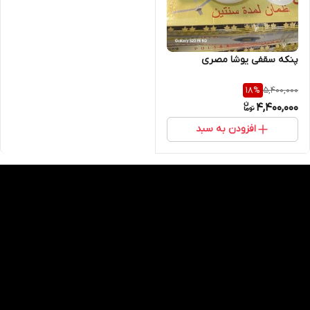
پنکه سقفی یوشا مصری
5,400,000
18
%
4,400,000
افزودن به سبد