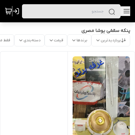
پنکه سقفی یوشا مصری
پربازدیدترین
برندها
قیمت
دسته‌بندی
فقط م