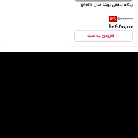
پنکه سقفی یوشا مدل geern
5,000,000
16
%
4,200,000
افزودن به سبد