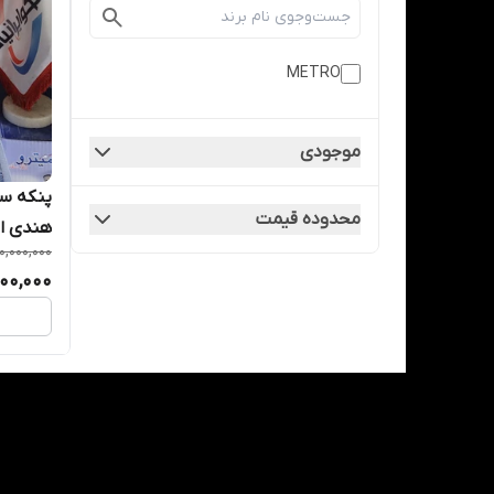
METRO
موجودی
پنکه سق
محدوده قیمت
هندی اصل
10,000,000
200,000