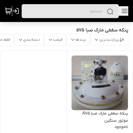
پنکه سقفی مارک صبا a75
پربازدیدترین
برندها
قیمت
دسته‌بندی
فقط م
پنکه سقفی مارک صبا A75
موتور سنگین
ناموجود