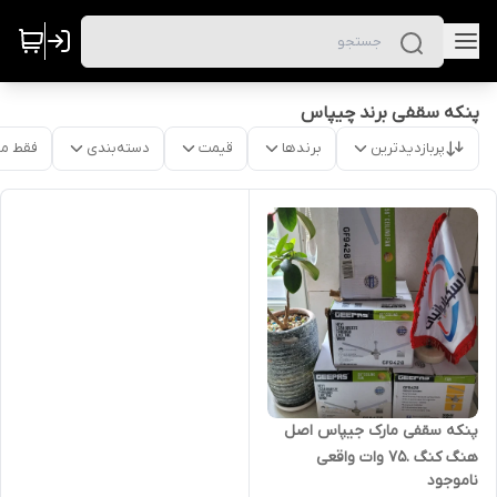
پنکه سقفی برند چیپاس
پربازدیدترین
برندها
قیمت
دسته‌بندی
فقط م
پنکه سقفی مارک جیپاس اصل
هنگ کنگ .75 وات واقعی
ناموجود