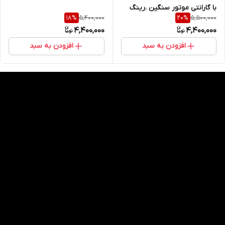
با گارانتی موتور سنگین .رینگ
5,400,000
5,500,000
18
%
20
%
طلایی
4,400,000
4,400,000
افزودن به سبد
افزودن به سبد