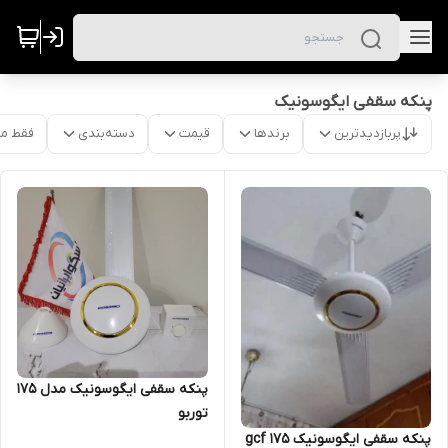
پنکه سقفی ایگوسونیک
پربازدیدترین
برندها
قیمت
دسته‌بندی
فقط م
پنکه سقفی ایگوسونیک مدل ۱۷۵
توربو
پنکه سقفی ایگوسونیک gcf 175