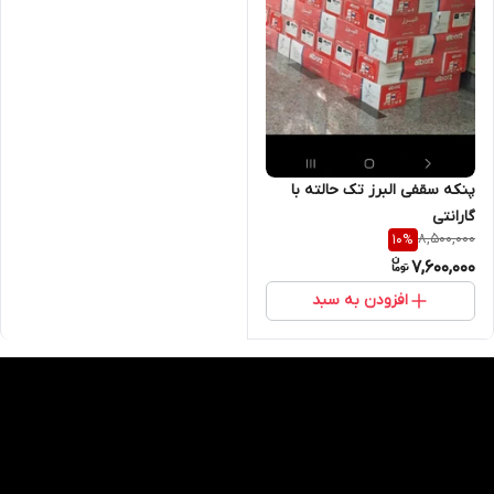
پنکه سقفی البرز تک حالته با
گارانتی
8,500,000
10
%
7,600,000
افزودن به سبد