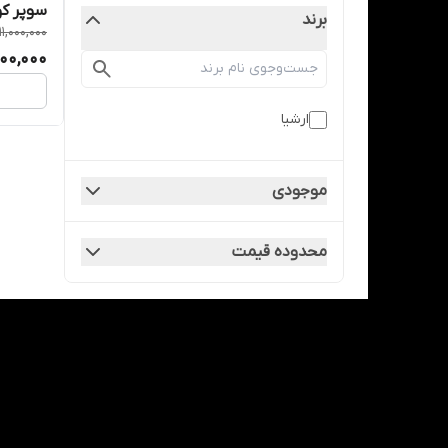
سوپر کو
برند
11,000,000
200,000
ارشیا
موجودی
محدوده قیمت