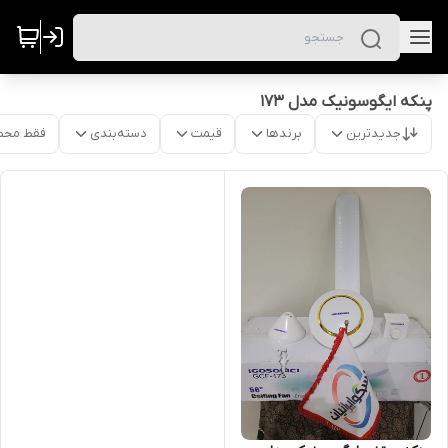
پنکه ایگوسونیک مدل 173
جدیدترین
برندها
قیمت
دسته‌بندی
فقط محص