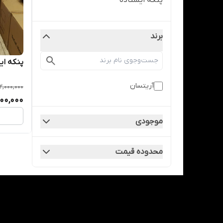
پنکه ایستاده
برند
پنکه ای
آریتسان
12,000,000
000,000
موجودی
محدوده قیمت