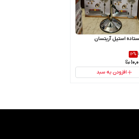
ستاده استیل آریتسان
16
%
10,
افزودن به سبد