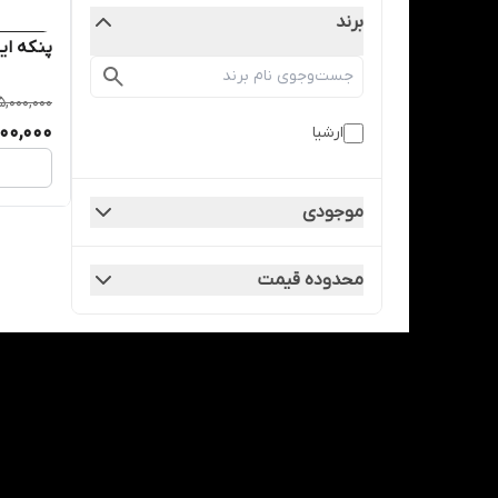
برند
پنکه ایستا
5,000,000
400,000
ارشیا
موجودی
محدوده قیمت